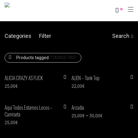
0
Categories
Filter
Search
Products tagged
“CAMISETAS”
ALICIA CRAZY AS FUCK
ALIEN – Tank Top
25,00
€
22,00
€
Aquí Todos Estamos Locos –
Arcadia
Camiseta
25,00
€
–
30,00
€
25,00
€