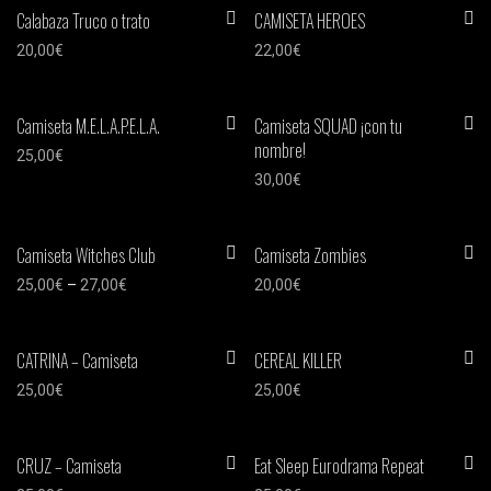
Calabaza Truco o trato
CAMISETA HEROES
20,00
€
22,00
€
Camiseta M.E.L.A.P.E.L.A.
Camiseta SQUAD ¡con tu
nombre!
25,00
€
30,00
€
Camiseta Witches Club
Camiseta Zombies
25,00
€
–
27,00
€
20,00
€
CATRINA – Camiseta
CEREAL KILLER
25,00
€
25,00
€
CRUZ – Camiseta
Eat Sleep Eurodrama Repeat