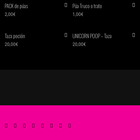
PACK de púas
Púa Truco o trato
2,00
€
1,00
€
Taza poción
UNICORN POOP – Taza
20,00
€
20,00
€