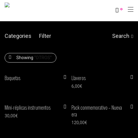
0
Categories
Filter
Search
Showing
“OTROS”
Baquetas
Llaveros
6,00
€
Mini-réplicas instrumentos
Pack conmemorativo – Nueva
era
30,00
€
120,00
€