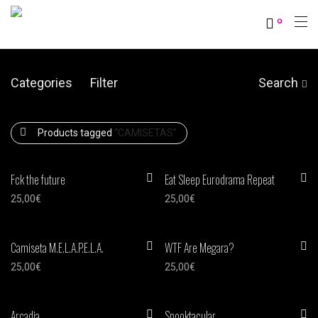
0
Categories
Filter
Search
Products tagged
“CAMISETAS”
Fck the future
Eat Sleep Eurodrama Repeat
25,00
€
25,00
€
Camiseta M.E.L.A.P.E.L.A.
WTF Are Megara?
25,00
€
25,00
€
Arcadia
Spooktacular