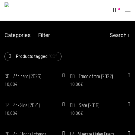
0
Categories
Filter
Search
Products tagged
“CD”
CD – Año cero (2026)
CD – Truco o trato (2022)
10,00
€
10,00
€
EP – Pink Side (2021)
CD – Siete (2016)
10,00
€
10,00
€
CD – Aquí Todos Estamos
EP – Muérase Quien Pueda