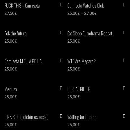
FUCK THIS – Camiseta
Camiseta Witches Club
27,50
€
25,00
€
–
27,00
€
Fck the future
Eat Sleep Eurodrama Repeat
25,00
€
25,00
€
Camiseta M.E.L.A.P.E.L.A.
WTF Are Megara?
25,00
€
25,00
€
Medusa
CEREAL KILLER
25,00
€
25,00
€
PINK SIDE (Edición especial)
Waiting for Cupido
25,00
€
25,00
€