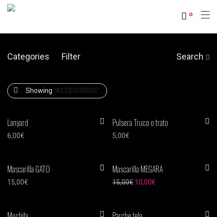
0
Categories
Filter
Search
Showing
“ACCESORIOS”
Lanyard
Pulsera Truco o trato
6,00
€
5,00
€
Mascarilla GATO
Mascarilla MEGARA
-
33
%
15,00
€
15,00
€
10,00
€
Mochila
Parche tela